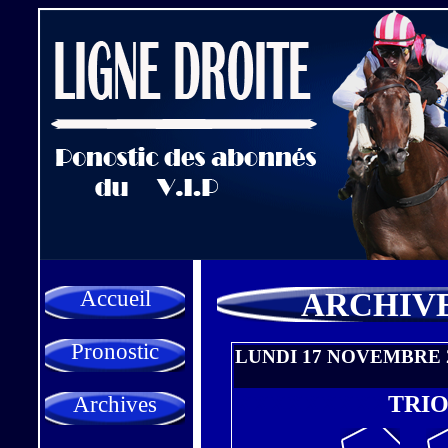
Accueil
ARCHIVE
Pronostic
LUNDI 17 NOVEMBRE 2
XXXXXXXXX
TRIO
Archives