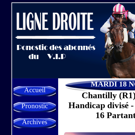
MARDI 18 N
Accueil
Chantilly (R1)
Handicap divisé -
Pronostic
16 Partant
Archives